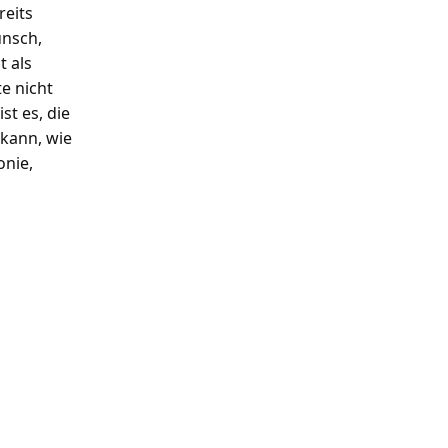
reits
unsch,
t als
e nicht
st es, die
 kann, wie
25. September
-
7. November
onie,