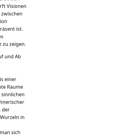
rft Visionen
z zwischen
sion
äsent ist.
es
 zu zeigen.
f und Ab
s einer
7. August
-
19. September
dente Räume
CORNELIA SCHUSTER-KAISER „Im
 sinnlichen
Reich der Flora“
chnerischer
, der
Wurzeln in
 man sich