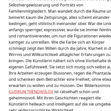
Selbstvergewisserung und Porträts von
Familienmitgliedern. Man wandelt durch die Räume u
bemerkt kaum die Zeitsprünge, alles scheint einander
bedingen, geht stilistisch ineinander über. War die Lini
anfangs sperriger, expressiver, wurde sie immer feinlin
und romantisierender, um nun die Figurationen wiede
kantiger zu umreißen. Wie die Farbe sich an Körper
schmiegt zeigt den Willen durch die Jahre, Klarheit in d
Wirrnis und Willkürlichkeit alltäglicher Erfahrungen zu
bringen. Die Künstlerin nähert sich ohne Vorbehalte d
eigenen Gefühlswelt. Sie setzt sich mutig sich selbst a
Ihre Arbeiten erzeugen Illusionen, regen die Phantasi
und schenken dem Betrachter eine Freiheit, ohne etw
erwarten zu wollen und zu müssen. Der Bilderkosmos
GUDRUN TRENDAFILOV
ist rätselhaft schön und
geheimnisvoll. Mit ihren Geschichten reagiert die
Künstlerin hellwach und intelligent auf die sie umgeb
sehr widersprüchliche Wirklichkeit.