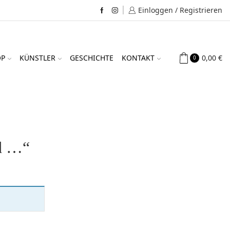
Einloggen / Registrieren
Facebook
Instagram
0,00
€
OP
KÜNSTLER
GESCHICHTE
KONTAKT
0
d …“
IM SHOP