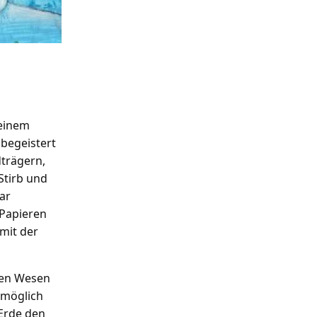
SUCHE
 einem
begeistert
SUCHE
dträgern,
Stirb und
ar
VERANSTALTUNGEN
 Papieren
mit der
KONSTANZE FEINDT-EISSNER „Vom
Verschwinden“
hen Wesen
 möglich
 Erde den