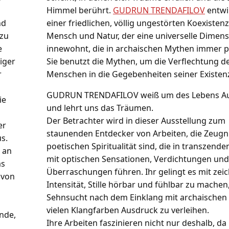
Himmel berührt.
GUDRUN TRENDAFILOV
entwi
nd
einer friedlichen, völlig ungestörten Koexisten
 zu
Mensch und Natur, der eine universelle Dimen
e
innewohnt, die in archaischen Mythen immer pr
iger
Sie benutzt die Mythen, um die Verflechtung d
r
Menschen in die Gegebenheiten seiner Existenz
GUDRUN TRENDAFILOV weiß um des Lebens Au
ie
und lehrt uns das Träumen.
Der Betrachter wird in dieser Ausstellung zum
er
staunenden Entdecker von Arbeiten, die Zeugni
us.
poetischen Spiritualität sind, die in transzen
e an
mit optischen Sensationen, Verdichtungen und
as
Überraschungen führen. Ihr gelingt es mit zei
 von
Intensität, Stille hörbar und fühlbar zu machen
Sehnsucht nach dem Einklang mit archaischen 
vielen Klangfarben Ausdruck zu verleihen.
ende,
Ihre Arbeiten faszinieren nicht nur deshalb, da