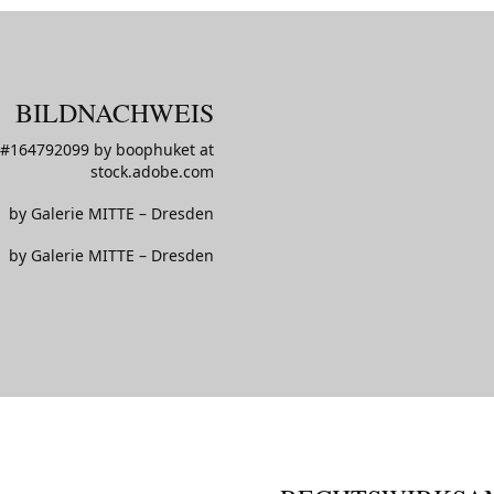
BILDNACHWEIS
D#164792099 by boophuket at
stock.adobe.com
by Galerie MITTE – Dresden
by Galerie MITTE – Dresden