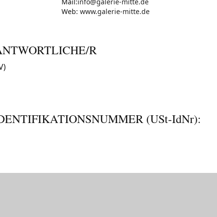
Mail:
info@galerie-mitte.de
Web:
www.galerie-mitte.de
ANTWORTLICHE/R
V)
DENTIFIKATIONSNUMMER (
USt-IdNr
):