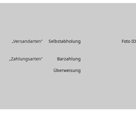
„Versandarten“
Selbstabholung
Foto I
„Zahlungsarten“
Barzahlung
Überweisung