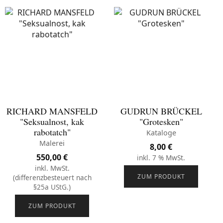
RICHARD MANSFELD
GUDRUN BRÜCKEL
"Seksualnost, kak
"Grotesken"
rabotatch"
Kataloge
Malerei
8,00
€
550,00
€
inkl. 7 % MwSt.
inkl. MwSt.
ZUM PRODUKT
(differenzbesteuert nach
§25a UStG.)
ZUM PRODUKT