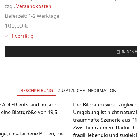
zzgl.
Versandkosten
Lieferzeit:
1-2 Werktage
100,00
€
1 vorrätig
IN DEN
BESCHREIBUNG
ZUSÄTZLICHE INFORMATION
 ADLER entstand im Jahr
Der Bildraum wirkt zugleich
 eine Blattgröße von 19,5
Umgebung ist nicht naturali
traumhafte Szenerie aus Pf
Zwischenräumen. Dadurch er
ge, rosafarbene Blüten, die
fragil, lebendig und zugleic