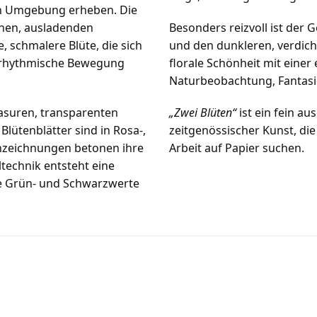
den Umgebung erheben. Die
ichen, ausladenden
Besonders reizvoll ist der
, schmalere Blüte, die sich
und den dunkleren, verdich
e rhythmische Bewegung
florale Schönheit mit einer
Naturbeobachtung, Fantasi
asuren, transparenten
„Zwei Blüten“
ist ein fein a
lütenblätter sind in Rosa-,
zeitgenössischer Kunst, die
nzeichnungen betonen ihre
Arbeit auf Papier suchen.
technik entsteht eine
e Grün- und Schwarzwerte