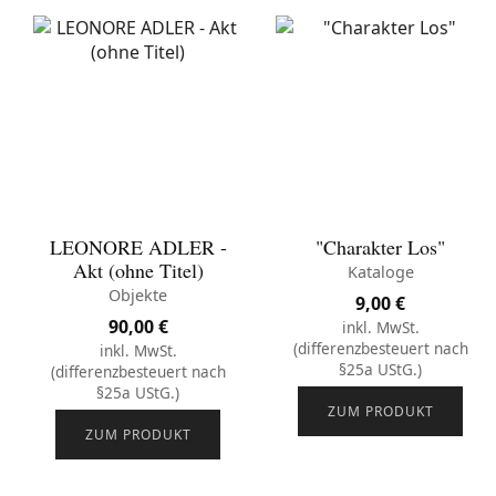
LEONORE ADLER -
"Charakter Los"
Akt (ohne Titel)
Kataloge
Objekte
9,00
€
90,00
€
inkl. MwSt.
(differenzbesteuert nach
inkl. MwSt.
§25a UStG.)
(differenzbesteuert nach
§25a UStG.)
ZUM PRODUKT
ZUM PRODUKT