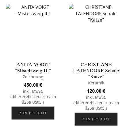
ANITA VOIGT
CHRISTIANE
"Mistelzweig III"
LATENDORF Schale
"Katze"
Zeichnung
Keramik
450,00
€
120,00
€
inkl. MwSt.
(differenzbesteuert nach
inkl. MwSt.
§25a UStG.)
(differenzbesteuert nach
§25a UStG.)
ZUM PRODUKT
ZUM PRODUKT