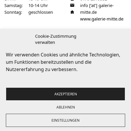
Samstag:
10-14 Uhr
info [‘at’] galerie-
Sonntag:
geschlossen
mitte.de
www.galerie-mitte.de
Cookie-Zustimmung
verwalten
Service & Recht:
Impressum
·
AGB
·
Wir verwenden Cookies und ähnliche Technologien,
Barrierefreiheit
·
Versandarten
·
FAQ
·
um Funktionen bereitzustellen und die
Widerrufsbelehrung
·
Vertrag widerrufen
Nutzererfahrung zu verbessern.
AKZEPTIEREN
© 2026
Galerie MITTE
– Dresden
ABLEHNEN
aufgesetzt & optimiert von
skewster
EINSTELLUNGEN
Telefon
Shop
Termine