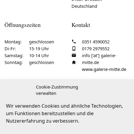
Deutschland
Öffnungszeiten
Kontakt
Montag:
geschlossen
0351 4590052
Di-Fr:
15-19 Uhr
0179 2979552
Samstag:
10-14 Uhr
info [‘at’] galerie-
Sonntag:
geschlossen
mitte.de
www.galerie-mitte.de
Cookie-Zustimmung
verwalten
Service & Recht:
Impressum
·
AGB
·
Wir verwenden Cookies und ähnliche Technologien,
Barrierefreiheit
·
Versandarten
·
FAQ
·
um Funktionen bereitzustellen und die
Widerrufsbelehrung
·
Vertrag widerrufen
Nutzererfahrung zu verbessern.