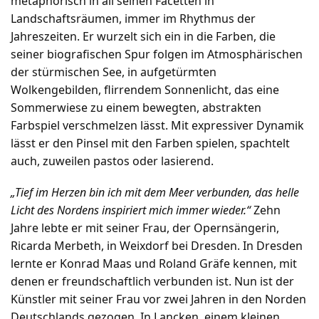
metaphorisch in all seinen Facetten in
Landschaftsräumen, immer im Rhythmus der
Jahreszeiten. Er wurzelt sich ein in die Farben, die
seiner biografischen Spur folgen im Atmosphärischen
der stürmischen See, in aufgetürmten
Wolkengebilden, flirrendem Sonnenlicht, das eine
Sommerwiese zu einem bewegten, abstrakten
Farbspiel verschmelzen lässt. Mit expressiver Dynamik
lässt er den Pinsel mit den Farben spielen, spachtelt
auch, zuweilen pastos oder lasierend.
„Tief im Herzen bin ich mit dem Meer verbunden, das helle
Licht des Nordens inspiriert mich immer wieder.“
Zehn
Jahre lebte er mit seiner Frau, der Opernsängerin,
Ricarda Merbeth, in Weixdorf bei Dresden. In Dresden
lernte er Konrad Maas und Roland Gräfe kennen, mit
denen er freundschaftlich verbunden ist. Nun ist der
Künstler mit seiner Frau vor zwei Jahren in den Norden
Deutschlands gezogen. In Lancken, einem kleinen,