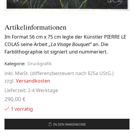
Artikelinformationen
Im Format 56 cm x 75 cm legte der Künstler PIERRE LE
COLAS seine Arbeit
„La Visage Bouquet“
an. Die
Farblithographie ist signiert und nummeriert.
Kategorie:
Druckgrafik
inkl. MwSt. (differenzbesteuert nach §25a UStG.)
zzgl.
Versandkosten
Lieferzeit:
2-4 Werktage
290,00
€
1 vorrätig
IN DEN WARENKORB