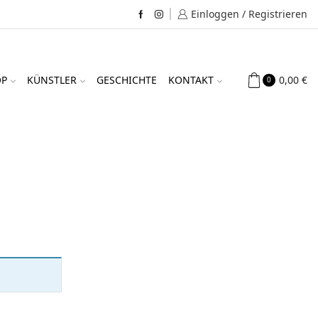
Einloggen / Registrieren
Facebook
Instagram
0,00
€
OP
KÜNSTLER
GESCHICHTE
KONTAKT
0
IM SHOP