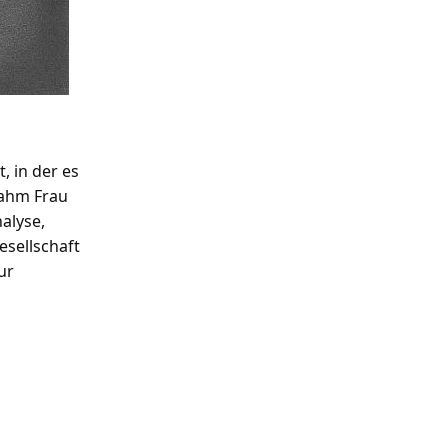
SUCHE
, in der es
nahm Frau
SUCHE
alyse,
esellschaft
ur
VERANSTALTUNGEN
KONSTANZE FEINDT-EISSNER „Vom
Verschwinden“
7. August
-
19. September