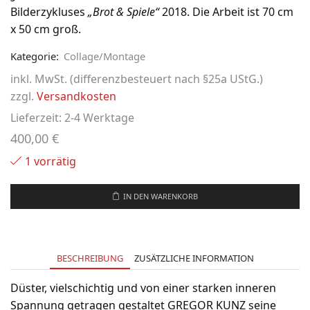
Bilderzykluses
„Brot & Spiele“
2018. Die Arbeit ist 70 cm
x 50 cm groß.
Kategorie:
Collage/Montage
inkl. MwSt. (differenzbesteuert nach §25a UStG.)
zzgl.
Versandkosten
Lieferzeit:
2-4 Werktage
400,00
€
1 vorrätig
IN DEN WARENKORB
BESCHREIBUNG
ZUSÄTZLICHE INFORMATION
Düster, vielschichtig und von einer starken inneren
Spannung getragen gestaltet GREGOR KUNZ seine