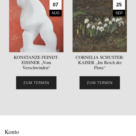
07
25
AUG
SEP
KONSTANZE FEINDT-
CORNELIA SCHUSTER-
EISSNER „Vom
KAISER „Im Reich der
Verschwinden“
Flora“
ZUM TERMIN
ZUM TERMIN
Konto