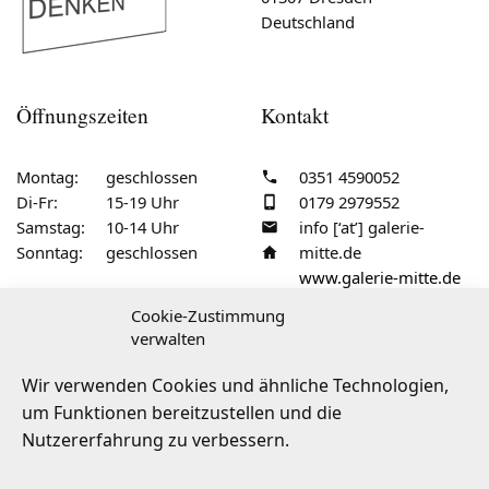
Deutschland
Öffnungszeiten
Kontakt
Montag:
geschlossen
0351 4590052
Di-Fr:
15-19 Uhr
0179 2979552
Samstag:
10-14 Uhr
info [‘at’] galerie-
Sonntag:
geschlossen
mitte.de
www.galerie-mitte.de
Cookie-Zustimmung
verwalten
Service & Recht:
Impressum
·
AGB
·
Wir verwenden Cookies und ähnliche Technologien,
um Funktionen bereitzustellen und die
Barrierefreiheit
·
Versandarten
·
FAQ
·
Nutzererfahrung zu verbessern.
Widerrufsbelehrung
·
Vertrag widerrufen