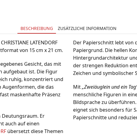
BESCHREIBUNG
ZUSÄTZLICHE INFORMATION
n CHRISTIANE LATENDORF
Der Papierschnitt lebt vo
attformat von 15 cm x 21 cm.
Papiergrund. Die hellen Ko
Hintergrundarchitektur und
gegebenes Gesicht, das mit
der strengen Reduktion ents
 aufgebaut ist. Die Figur
Zeichen und symbolischer S
eich ruhig, konzentriert und
n Augenformen, die das
Mit
„Zweiäuglein und ein Tag
 fast maskenhafte Präsenz
menschliche Figuren in ein
Bildsprache zu überführen. 
eignet sich besonders für 
n Deutungsraum. Er
Papierschnitte und reduzier
ht auch auf einen
ORF
übersetzt diese Themen