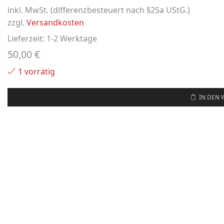
inkl. MwSt. (differenzbesteuert nach §25a UStG.)
zzgl.
Versandkosten
Lieferzeit:
1-2 Werktage
50,00
€
1 vorrätig
IN DEN