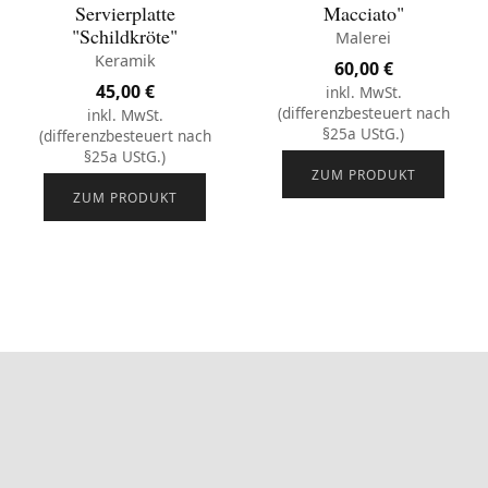
Servierplatte
Macciato"
"Schildkröte"
Malerei
Keramik
60,00
€
45,00
€
inkl. MwSt.
(differenzbesteuert nach
inkl. MwSt.
§25a UStG.)
(differenzbesteuert nach
§25a UStG.)
ZUM PRODUKT
ZUM PRODUKT