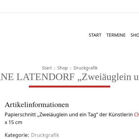
START
TERMINE
SH
Start
Shop
Druckgrafik
E LATENDORF „Zweiäuglein un
Artikelinformationen
Papierschnitt „Zweiäuglein und ein Tag“ der Künstlerin
C
x 15 cm
Kategorie:
Druckgrafik