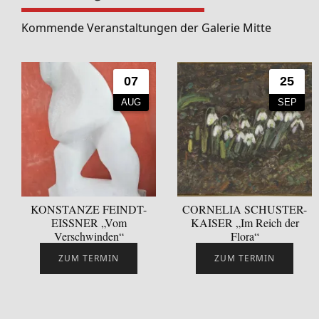
Kommende Veranstaltungen der Galerie Mitte
07
25
AUG
SEP
KONSTANZE FEINDT-
CORNELIA SCHUSTER-
EISSNER „Vom
KAISER „Im Reich der
Verschwinden“
Flora“
ZUM TERMIN
ZUM TERMIN